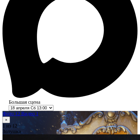
Большая сцена
Фото 12
Видео 1
×
1
из 12
Золушка