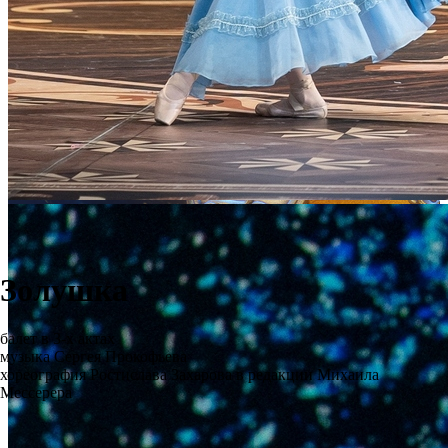
Золушка
балет в 3-х актах
музыка Сергея Прокофьева
хореография Ростислава Захарова в редакции Михаила
Мессерера