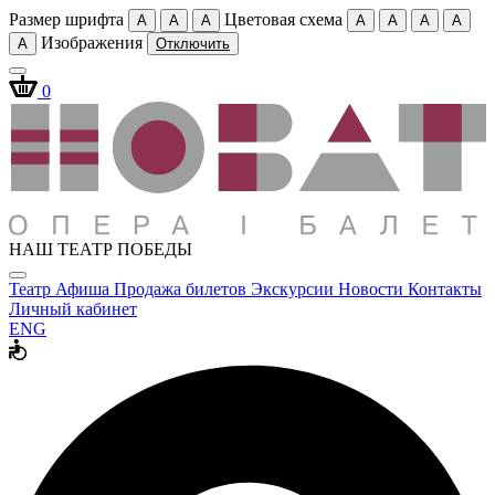
Размер шрифта
Цветовая схема
A
A
A
A
A
A
A
Изображения
A
Отключить
0
НАШ ТЕАТР ПОБЕДЫ
Театр
Афиша
Продажа билетов
Экскурсии
Новости
Контакты
Личный кабинет
ENG