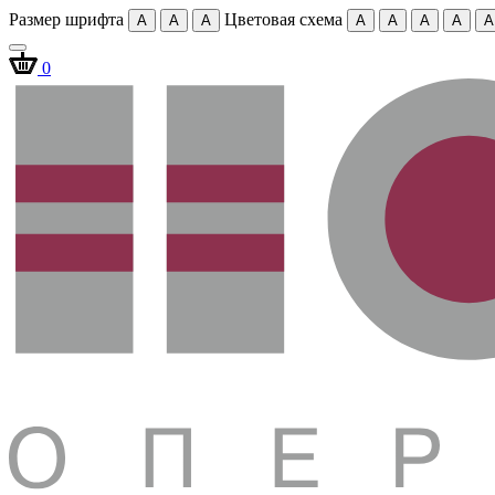
Размер шрифта
Цветовая схема
A
A
A
A
A
A
A
A
0