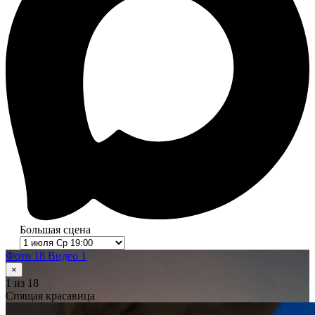
Большая сцена
Фото 18
Видео 1
×
1
из 18
Спящая красавица