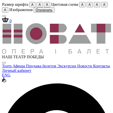
Размер шрифта
Цветовая схема
A
A
A
A
A
A
A
Изображения
A
Отключить
0
НАШ ТЕАТР ПОБЕДЫ
Театр
Афиша
Продажа билетов
Экскурсии
Новости
Контакты
Личный кабинет
ENG