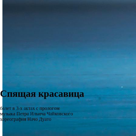
Спящая красавица
балет в 3-х актах с прологом
музыка Петра Ильича Чайковского
хореография Начо Дуато