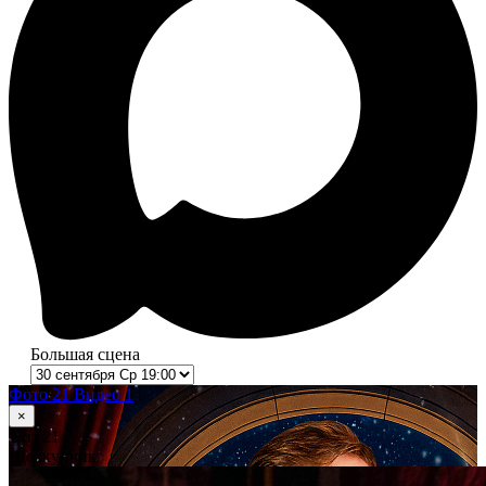
Большая сцена
Фото 21
Видео 1
×
1
из 21
Щелкунчик