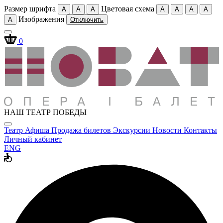
Размер шрифта
Цветовая схема
A
A
A
A
A
A
A
Изображения
A
Отключить
0
НАШ ТЕАТР ПОБЕДЫ
Театр
Афиша
Продажа билетов
Экскурсии
Новости
Контакты
Личный кабинет
ENG