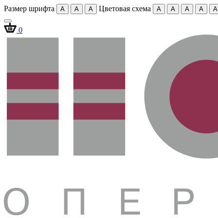
Размер шрифта
Цветовая схема
A
A
A
A
A
A
A
A
0