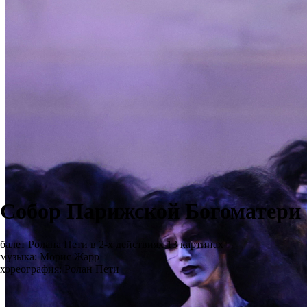
Собор Парижской Богоматери
балет Ролана Пети в 2-х действиях 13 картинах
музыка: Морис Жарр
хореография: Ролан Пети