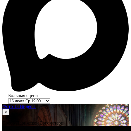
Большая сцена
Фото 13
Видео 1
×
1
из 13
Собор Парижской Богоматери