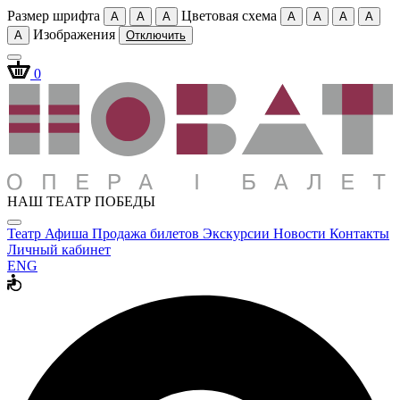
Размер шрифта
Цветовая схема
A
A
A
A
A
A
A
Изображения
A
Отключить
0
НАШ ТЕАТР ПОБЕДЫ
Театр
Афиша
Продажа билетов
Экскурсии
Новости
Контакты
Личный кабинет
ENG