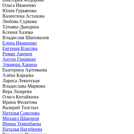
Ольга Иваненко
Юлия Гурьянова
Валентина Астахова
Любовь Суркова
Татьяна Дындина
Ксения Хазова
Владислав Шаповалов
Елена Иващенко
Евгения Власова
Роман Аверин
Антон Гришкин
Эльмира Харина
Екатерина Артемьева
Алёна Карцева
Лариса Левитская
Владислава Маркова
Вера Лазарева
Ольга Китайкина
Ирина Филатова
Валерий Толстых
Наталья Соколова
Михаил Шакиров
Ирина Темирбаева
Наталья Нагибнева