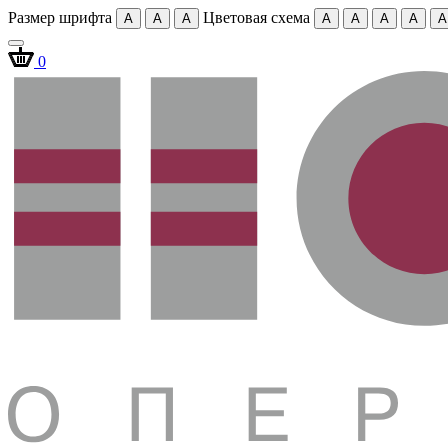
Размер шрифта
Цветовая схема
A
A
A
A
A
A
A
A
0