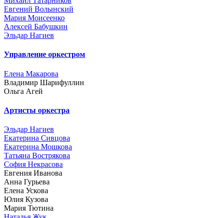
Михаил Татарников
Евгений Волынский
Мария Моисеенко
Алексей Бабушкин
Эльдар Нагиев
Управление оркестром
Елена Макарова
Владимир Шарифуллин
Ольга Агей
Артисты оркестра
Эльдар Нагиев
Екатерина Сивцова
Екатерина Мошкова
Татьяна Вострякова
София Некрасова
Евгения Иванова
Анна Гурьева
Елена Ускова
Юлия Кузова
Мария Тютина
Наталья Жук