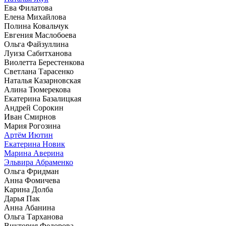
Ева Филатова
Елена Михайлова
Полина Ковальчук
Евгения Маслобоева
Ольга Файзуллина
Луиза Сабитханова
Виолетта Берестенкова
Светлана Тарасенко
Наталья Казарновская
Алина Тюмерекова
Екатерина Базалицкая
Андрей Сорокин
Иван Смирнов
Мария Рогозина
Артём Иютин
Екатерина Новик
Марина Аверина
Эльвира Абраменко
Ольга Фридман
Анна Фомичева
Карина Долба
Дарья Пак
Анна Абанина
Ольга Тарханова
Виктория Федорова