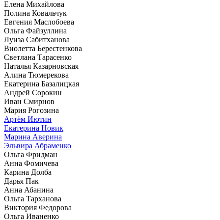
Елена Михайлова
Полина Ковальчук
Евгения Маслобоева
Ольга Файзуллина
Луиза Сабитханова
Виолетта Берестенкова
Светлана Тарасенко
Наталья Казарновская
Алина Тюмерекова
Екатерина Базалицкая
Андрей Сорокин
Иван Смирнов
Мария Рогозина
Артём Иютин
Екатерина Новик
Марина Аверина
Эльвира Абраменко
Ольга Фридман
Анна Фомичева
Карина Долба
Дарья Пак
Анна Абанина
Ольга Тарханова
Виктория Федорова
Ольга Иваненко