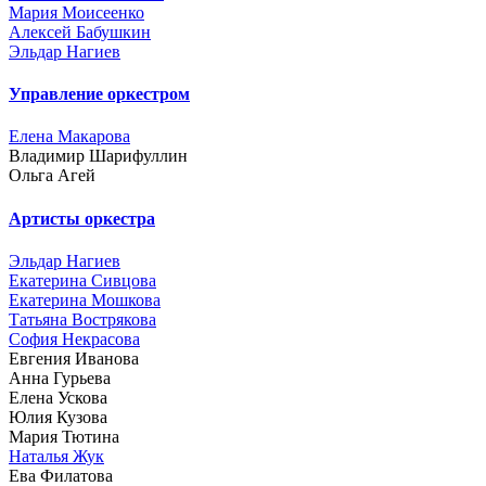
Мария Моисеенко
Алексей Бабушкин
Эльдар Нагиев
Управление оркестром
Елена Макарова
Владимир Шарифуллин
Ольга Агей
Артисты оркестра
Эльдар Нагиев
Екатерина Сивцова
Екатерина Мошкова
Татьяна Вострякова
София Некрасова
Евгения Иванова
Анна Гурьева
Елена Ускова
Юлия Кузова
Мария Тютина
Наталья Жук
Ева Филатова