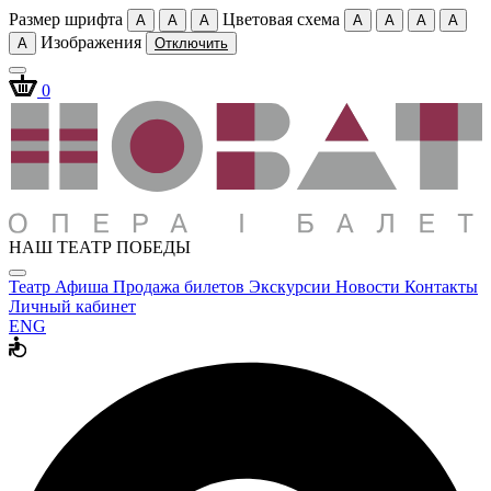
Размер шрифта
Цветовая схема
A
A
A
A
A
A
A
Изображения
A
Отключить
0
НАШ ТЕАТР ПОБЕДЫ
Театр
Афиша
Продажа билетов
Экскурсии
Новости
Контакты
Личный кабинет
ENG