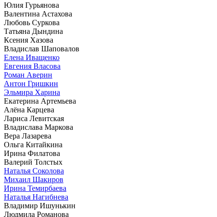
Юлия Гурьянова
Валентина Астахова
Любовь Суркова
Татьяна Дындина
Ксения Хазова
Владислав Шаповалов
Елена Иващенко
Евгения Власова
Роман Аверин
Антон Гришкин
Эльмира Харина
Екатерина Артемьева
Алёна Карцева
Лариса Левитская
Владислава Маркова
Вера Лазарева
Ольга Китайкина
Ирина Филатова
Валерий Толстых
Наталья Соколова
Михаил Шакиров
Ирина Темирбаева
Наталья Нагибнева
Владимир Ишунькин
Людмила Романова