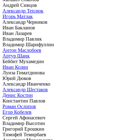
Андрей Сивцов
Александр Теплюк
Игорь Матлак
Александр Черников
Иван Бакланов
Иван Лазарев
Владимир Павлик
Владимир Шарифуллин
Антон Маслобоев
Артур Шанк
Бейбит Мухамедин
Иван Козин
Луиза Гиматдинова
Юрий Дюков
Александр Иванченко
Александр Шестаков
Денис Костин
Константин Павлов
Роман Ослопов
Егор Кобелев
Сергей Афонасевич
Владимир Высотин
Григорий Ерошкин
Тимофей Темирбаев