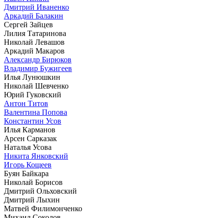
Дмитрий Иваненко
Аркадий Балакин
Сергей Зайцев
Лилия Татаринова
Николай Левашов
Аркадий Макаров
Александр Бирюков
Владимир Бужигеев
Илья Лунюшкин
Николай Шевченко
Юрий Гуковский
Антон Титов
Валентина Попова
Константин Усов
Илья Карманов
Арсен Сарказак
Наталья Усова
Никита Янковский
Игорь Кощеев
Буян Байкара
Николай Борисов
Дмитрий Ольховский
Дмитрий Лыхин
Матвей Филимонченко
Михаил Соколов