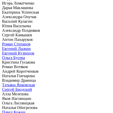
Игорь Ломатченко
Дарья Маклашова
Екатерина Успенская
Александра Онучак
Василий Кулагин
Юлия Васильева
Александр Поздняков
Сергей Камышев
Антон Пахаруков
Роман Степанов
Евгений Лыжин
Евгений Кузнецов
Ольга Бусева
Кристина Гуськова
Роман Вотяков
Андрей Коротченков
Наталья Гончарова
Владимир Драница
Татьяна Янковская
Сергей Бродский
Алла Мелехова
Яков Наговицин
Ольга Лисовицкая
Наталья Обогрелова
Павел Кожин