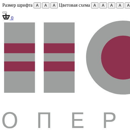
Размер шрифта
Цветовая схема
A
A
A
A
A
A
A
A
0