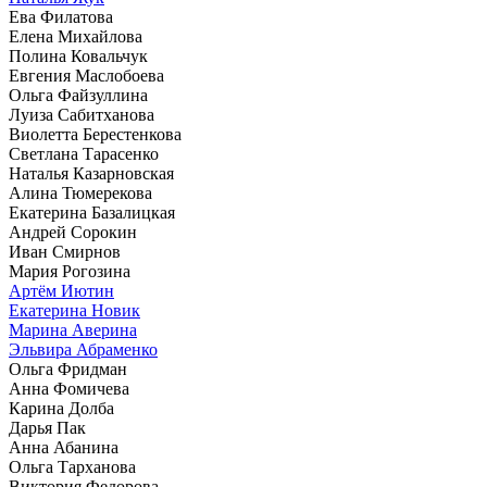
Ева Филатова
Елена Михайлова
Полина Ковальчук
Евгения Маслобоева
Ольга Файзуллина
Луиза Сабитханова
Виолетта Берестенкова
Светлана Тарасенко
Наталья Казарновская
Алина Тюмерекова
Екатерина Базалицкая
Андрей Сорокин
Иван Смирнов
Мария Рогозина
Артём Иютин
Екатерина Новик
Марина Аверина
Эльвира Абраменко
Ольга Фридман
Анна Фомичева
Карина Долба
Дарья Пак
Анна Абанина
Ольга Тарханова
Виктория Федорова