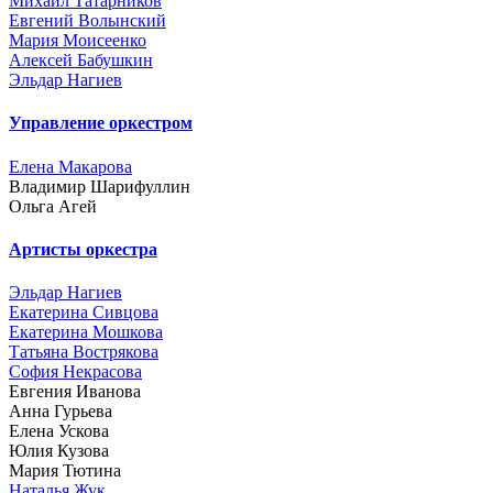
Михаил Татарников
Евгений Волынский
Мария Моисеенко
Алексей Бабушкин
Эльдар Нагиев
Управление оркестром
Елена Макарова
Владимир Шарифуллин
Ольга Агей
Артисты оркестра
Эльдар Нагиев
Екатерина Сивцова
Екатерина Мошкова
Татьяна Вострякова
София Некрасова
Евгения Иванова
Анна Гурьева
Елена Ускова
Юлия Кузова
Мария Тютина
Наталья Жук