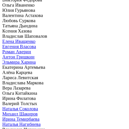
Ольга Иваненко
Юлия Гурьянова
Валентина Астахова
Любовь Суркова
Татьяна Дындина
Ксения Хазова
Владислав Шаповалов
Елена Иващенко
Евгения Власова
Роман Аверин
Антон Гришкин
Эльмира Харина
Екатерина Артемьева
Алёна Карцева
Лариса Левитская
Владислава Маркова
Вера Лазарева
Ольга Китайкина
Ирина Филатова
Валерий Толстых
Наталья Соколова
Михаил Шакиров
Ирина Темирбаева
Наталья Нагибнева