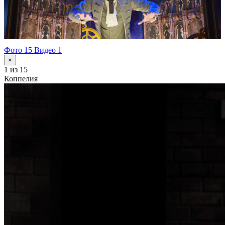
Фото 15
Видео 1
×
1
из 15
Коппелия