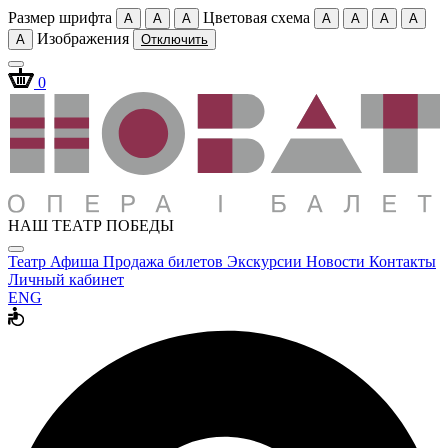
Размер шрифта
Цветовая схема
A
A
A
A
A
A
A
Изображения
A
Отключить
0
НАШ ТЕАТР ПОБЕДЫ
Театр
Афиша
Продажа билетов
Экскурсии
Новости
Контакты
Личный кабинет
ENG