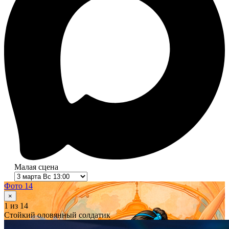
Малая сцена
Фото 14
×
1
из 14
Стойкий оловянный солдатик