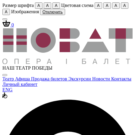
Размер шрифта
Цветовая схема
A
A
A
A
A
A
A
Изображения
A
Отключить
0
НАШ ТЕАТР ПОБЕДЫ
Театр
Афиша
Продажа билетов
Экскурсии
Новости
Контакты
Личный кабинет
ENG