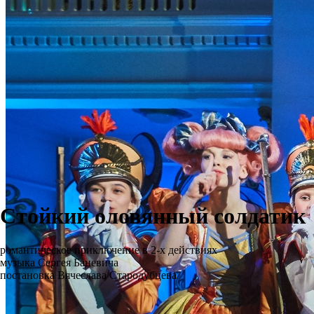
Стойкий оловянный солдатик
романтическое приключение в 2-х действиях
музыка Сергея Баневича
постановка Вячеслава Стародубцева