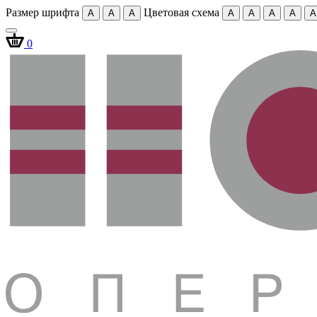
Размер шрифта
Цветовая схема
A
A
A
A
A
A
A
A
0