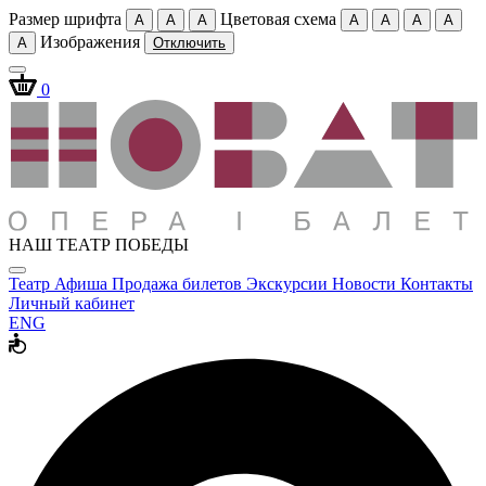
Размер шрифта
Цветовая схема
A
A
A
A
A
A
A
Изображения
A
Отключить
0
НАШ ТЕАТР ПОБЕДЫ
Театр
Афиша
Продажа билетов
Экскурсии
Новости
Контакты
Личный кабинет
ENG