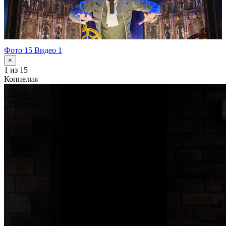
Фото 15
Видео 1
×
1
из 15
Коппелия