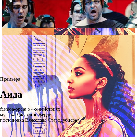
Премьера
Аида
fashion-opera в 4-х действиях
музыка Джузеппе Верди
постановка Вячеслава Стародубцева