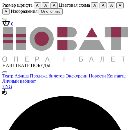
Размер шрифта
Цветовая схема
A
A
A
A
A
A
A
Изображения
A
Отключить
0
НАШ ТЕАТР ПОБЕДЫ
Театр
Афиша
Продажа билетов
Экскурсии
Новости
Контакты
Личный кабинет
ENG