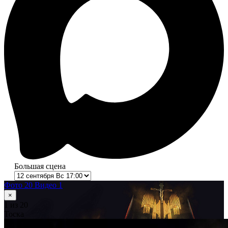
Большая сцена
Фото 20
Видео 1
×
1
из 20
Тоска