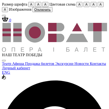
Размер шрифта
Цветовая схема
A
A
A
A
A
A
A
Изображения
A
Отключить
0
НАШ ТЕАТР ПОБЕДЫ
Театр
Афиша
Продажа билетов
Экскурсии
Новости
Контакты
Личный кабинет
ENG