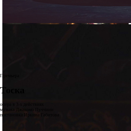
Премьера
Тоска
опера в 3-х действиях
музыка Джакомо Пуччини
постановка Иркина Габитова