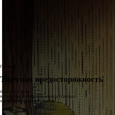
Премьера
Тщетная предосторожность
балет в 3-х актах
музыка Луи Жозефа Фердинанда Герольда
хореография: Фредерик Аштон