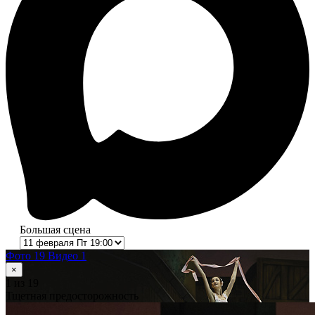
Большая сцена
Фото 19
Видео 1
×
1
из 19
Тщетная предосторожность