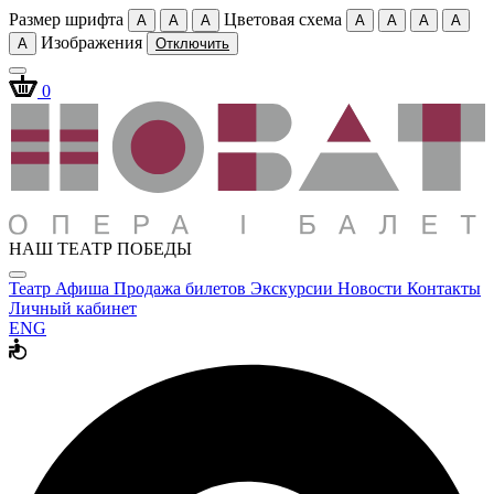
Размер шрифта
Цветовая схема
A
A
A
A
A
A
A
Изображения
A
Отключить
0
НАШ ТЕАТР ПОБЕДЫ
Театр
Афиша
Продажа билетов
Экскурсии
Новости
Контакты
Личный кабинет
ENG