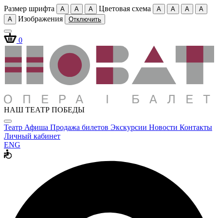
Размер шрифта
Цветовая схема
A
A
A
A
A
A
A
Изображения
A
Отключить
0
НАШ ТЕАТР ПОБЕДЫ
Театр
Афиша
Продажа билетов
Экскурсии
Новости
Контакты
Личный кабинет
ENG