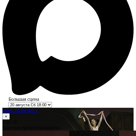
Большая сцена
Фото 19
Видео 1
×
1
из 19
Тщетная предосторожность