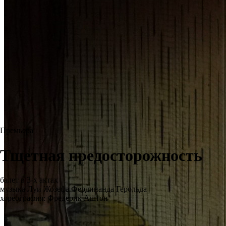
Премьера
Тщетная предосторожность
балет в 3-х актах
музыка Луи Жозефа Фердинанда Герольда
хореография: Фредерик Аштон