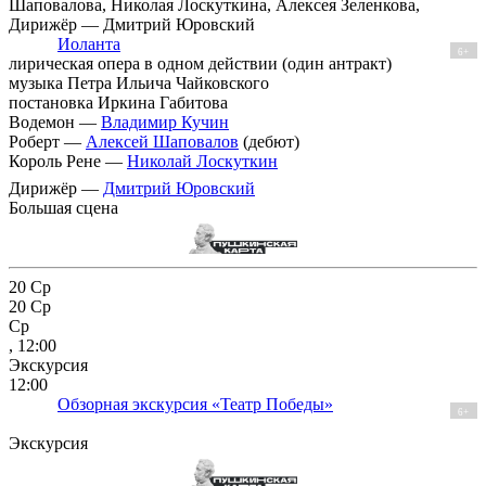
Шаповалова, Николая Лоскуткина, Алексея Зеленкова,
Дирижёр — Дмитрий Юровский
Иоланта
6+
лирическая опера в одном действии (один антракт)
музыка Петра Ильича Чайковского
постановка Иркина Габитова
Водемон —
Владимир Кучин
Роберт —
Алексей Шаповалов
(дебют)
Король Рене —
Николай Лоскуткин
Дирижёр —
Дмитрий Юровский
Большая сцена
20
Ср
20
Ср
Ср
, 12:00
Экскурсия
12:00
Обзорная экскурсия «Театр Победы»
6+
Экскурсия