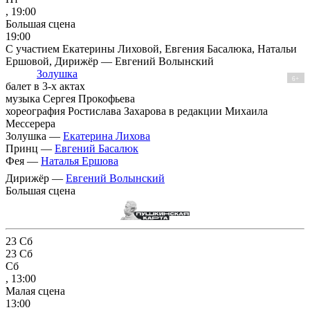
, 19:00
Большая сцена
19:00
С участием Екатерины Лиховой, Евгения Басалюка, Натальи
Ершовой, Дирижёр — Евгений Волынский
Золушка
6+
балет в 3-х актах
музыка Сергея Прокофьева
хореография Ростислава Захарова в редакции Михаила
Мессерера
Золушка —
Екатерина Лихова
Принц —
Евгений Басалюк
Фея —
Наталья Ершова
Дирижёр —
Евгений Волынский
Большая сцена
23
Сб
23
Сб
Сб
, 13:00
Малая сцена
13:00