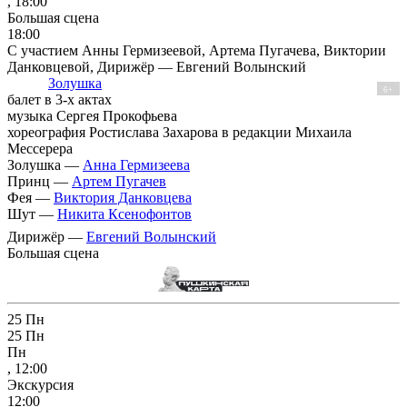
, 18:00
Большая сцена
18:00
С участием Анны Гермизеевой, Артема Пугачева, Виктории
Данковцевой, Дирижёр — Евгений Волынский
Золушка
6+
балет в 3-х актах
музыка Сергея Прокофьева
хореография Ростислава Захарова в редакции Михаила
Мессерера
Золушка —
Анна Гермизеева
Принц —
Артем Пугачев
Фея —
Виктория Данковцева
Шут —
Никита Ксенофонтов
Дирижёр —
Евгений Волынский
Большая сцена
25
Пн
25
Пн
Пн
, 12:00
Экскурсия
12:00