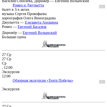
Василия Соболева, Дирижёр — Евгений Волынский
Ромео и Джульетта
12+
балет в 3-х актах
музыка Сергея Прокофьева
хореография Олега Виноградова
Джульетта —
Елизавета Аношина
Ромео —
Евгений Басалюк
Дирижёр —
Евгений Волынский
Большая сцена
27
Ср
27
Ср
Ср
, 12:00
Экскурсия
12:00
Обзорная экскурсия «Театр Победы»
6+
Экскурсия
27
Ср