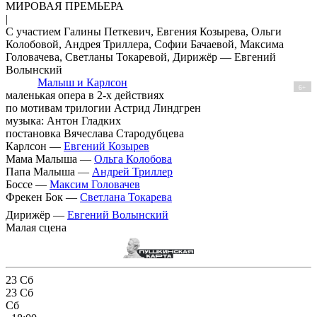
МИРОВАЯ ПРЕМЬЕРА
|
С участием Галины Петкевич, Евгения Козырева, Ольги
Колобовой, Андрея Триллера, Софии Бачаевой, Максима
Головачева, Светланы Токаревой, Дирижёр — Евгений
Волынский
Малыш и Карлсон
6+
маленькая опера в 2-х действиях
по мотивам трилогии Астрид Линдгрен
музыка: Антон Гладких
постановка Вячеслава Стародубцева
Карлсон —
Евгений Козырев
Мама Малыша —
Ольга Колобова
Папа Малыша —
Андрей Триллер
Боссе —
Максим Головачев
Фрекен Бок —
Светлана Токарева
Дирижёр —
Евгений Волынский
Малая сцена
23
Сб
23
Сб
Сб