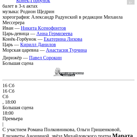
Конёк-Горбунок
6+
балет в 3-х актах
музыка: Родион Щедрин
хореография: Александр Радунский в редакции Михаила
Мессерера
Иван —
Никита Ксенофонтов
Царь-девица —
Анна Гермизеева
Конёк-Горбунок —
Екатерина Лихова
Царь —
Кирилл Данилов
Морская царевна —
Анастасия Турчина
Дирижёр —
Павел Сорокин
Большая сцена
16
Сб
16
Сб
Сб
, 18:00
Большая сцена
18:00
Премьера
|
С участием Романа Полковникова, Ольги Гришенковой,
Марата
Елизаветы Аношиной, звёзд Михайловского театра