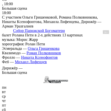
, 18:00
Большая сцена
18:00
С участием Ольги Гришенковой, Романа Полковникова,
Никиты Ксенофонтова, Михаила Лифенцева, Дирижёр —
Арман Уразгалиев
Собор Парижской Богоматери
16+
балет Ролана Пети в 2-х действиях 13 картинах
музыка: Морис Жарр
хореография: Ролан Пети
Эсмеральда —
Ольга Гришенкова
Квазимодо —
Роман Полковников
Фролло —
Никита Ксенофонтов
Феб —
Михаил Лифенцев
Дирижёр —
Большая сцена
пн
вт
ср
чт
пт
сб