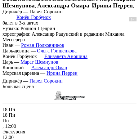
Шемиунова
Александра Омара
Ирины Перрен
,
,
,
Дирижёр — Павел Сорокин
Конёк-Горбунок
6+
балет в 3-х актах
музыка: Родион Щедрин
хореография: Александр Радунский в редакции Михаила
Мессерера
Иван —
Роман Полковников
Царь-девица —
Ольга Гришенкова
Конёк-Горбунок —
Елизавета Аношина
Царь —
Марат Шемиунов
Конюший —
Александр Омар
Морская царевна —
Ирина Перрен
Дирижёр —
Павел Сорокин
Большая сцена
18
Пн
18
Пн
Пн
, 12:00
Экскурсия
12:00