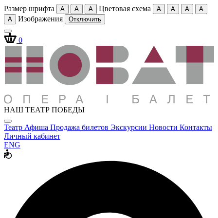
Размер шрифта
Цветовая схема
A
A
A
A
A
A
A
Изображения
A
Отключить
0
НАШ ТЕАТР ПОБЕДЫ
Театр
Афиша
Продажа билетов
Экскурсии
Новости
Контакты
Личный кабинет
ENG