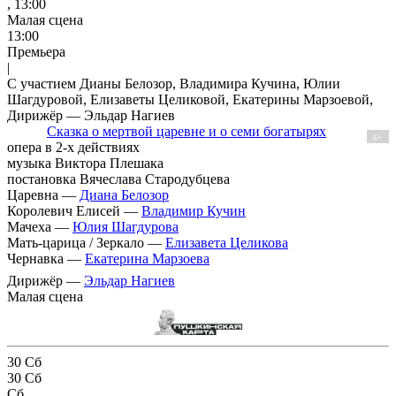
, 13:00
Малая сцена
13:00
Премьера
|
С участием Дианы Белозор, Владимира Кучина, Юлии
Шагдуровой, Елизаветы Целиковой, Екатерины Марзоевой,
Дирижёр — Эльдар Нагиев
Сказка о мертвой царевне и о семи богатырях
6+
опера в 2-х действиях
музыка Виктора Плешака
постановка Вячеслава Стародубцева
Царевна —
Диана Белозор
Королевич Елисей —
Владимир Кучин
Мачеха —
Юлия Шагдурова
Мать-царица / Зеркало —
Елизавета Целикова
Чернавка —
Екатерина Марзоева
Дирижёр —
Эльдар Нагиев
Малая сцена
30
Сб
30
Сб
Сб