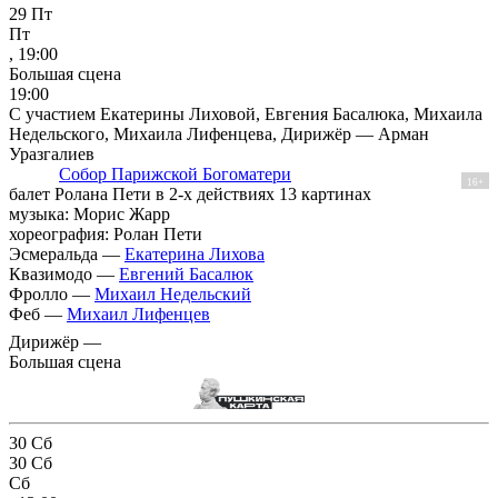
29
Пт
Пт
, 19:00
Большая сцена
19:00
С участием Екатерины Лиховой, Евгения Басалюка, Михаила
Недельского, Михаила Лифенцева, Дирижёр — Арман
Уразгалиев
Собор Парижской Богоматери
16+
балет Ролана Пети в 2-х действиях 13 картинах
музыка: Морис Жарр
хореография: Ролан Пети
Эсмеральда —
Екатерина Лихова
Квазимодо —
Евгений Басалюк
Фролло —
Михаил Недельский
Феб —
Михаил Лифенцев
Дирижёр —
Большая сцена
30
Сб
30
Сб
Сб