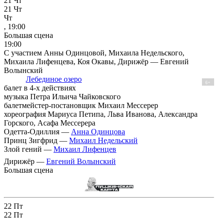
21
Чт
21
Чт
Чт
, 19:00
Большая сцена
19:00
С участием Анны Одинцовой, Михаила Недельского,
Михаила Лифенцева, Коя Окавы, Дирижёр — Евгений
Волынский
Лебединое озеро
6+
балет в 4-х действиях
музыка Петра Ильича Чайковского
балетмейстер-постановщик Михаил Мессерер
хореография Мариуса Петипа, Льва Иванова, Александра
Горского, Асафа Мессерера
Одетта-Одиллия —
Анна Одинцова
Принц Зигфрид —
Михаил Недельский
Злой гений —
Михаил Лифенцев
Дирижёр —
Евгений Волынский
Большая сцена
22
Пт
22
Пт