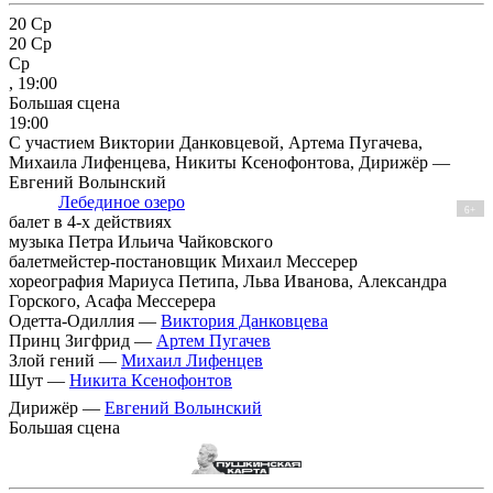
20
Ср
20
Ср
Ср
, 19:00
Большая сцена
19:00
С участием Виктории Данковцевой, Артема Пугачева,
Михаила Лифенцева, Никиты Ксенофонтова, Дирижёр —
Евгений Волынский
Лебединое озеро
6+
балет в 4-х действиях
музыка Петра Ильича Чайковского
балетмейстер-постановщик Михаил Мессерер
хореография Мариуса Петипа, Льва Иванова, Александра
Горского, Асафа Мессерера
Одетта-Одиллия —
Виктория Данковцева
Принц Зигфрид —
Артем Пугачев
Злой гений —
Михаил Лифенцев
Шут —
Никита Ксенофонтов
Дирижёр —
Евгений Волынский
Большая сцена