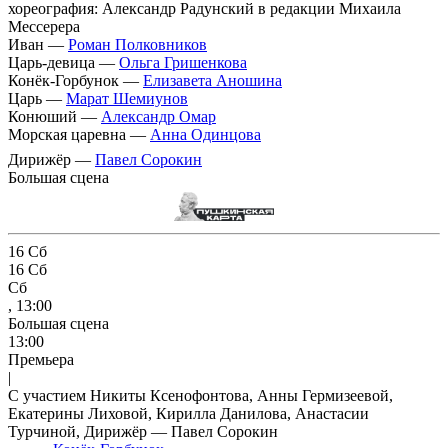
хореография: Александр Радунский в редакции Михаила
Мессерера
Иван —
Роман Полковников
Царь-девица —
Ольга Гришенкова
Конёк-Горбунок —
Елизавета Аношина
Царь —
Марат Шемиунов
Конюший —
Александр Омар
Морская царевна —
Анна Одинцова
Дирижёр —
Павел Сорокин
Большая сцена
16
Сб
16
Сб
Сб
, 13:00
Большая сцена
13:00
Премьера
|
С участием Никиты Ксенофонтова, Анны Гермизеевой,
Екатерины Лиховой, Кирилла Данилова, Анастасии
Турчиной, Дирижёр — Павел Сорокин