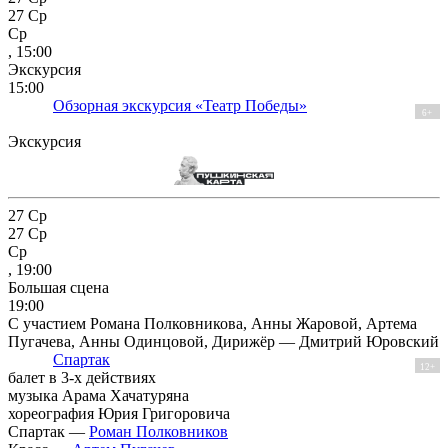
27
Ср
Ср
, 15:00
Экскурсия
15:00
Обзорная экскурсия «Театр Победы»
6+
Экскурсия
27
Ср
27
Ср
Ср
, 19:00
Большая сцена
19:00
С участием Романа Полковникова, Анны Жаровой, Артема
Пугачева, Анны Одинцовой, Дирижёр — Дмитрий Юровский
Спартак
12+
балет в 3-х действиях
музыка Арама Хачатуряна
хореография Юрия Григоровича
Спартак —
Роман Полковников