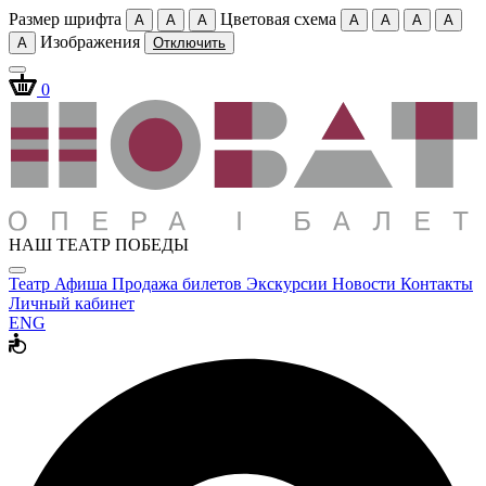
Размер шрифта
Цветовая схема
A
A
A
A
A
A
A
Изображения
A
Отключить
0
НАШ ТЕАТР ПОБЕДЫ
Театр
Афиша
Продажа билетов
Экскурсии
Новости
Контакты
Личный кабинет
ENG