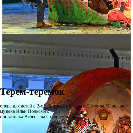
Терем-теремок
опера для детей в 2-х действиях по сказке Самуила Маршака
музыка Ильи Польского
постановка Вячеслава Стародубцева