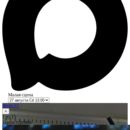
Малая сцена
Фото 15
×
1
из 15
Терем-теремок