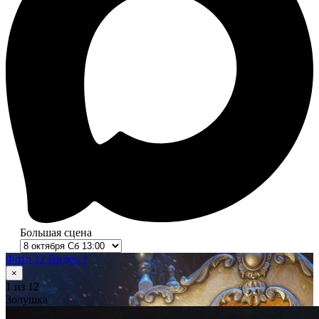
Большая сцена
Фото 12
Видео 1
×
1
из 12
Золушка