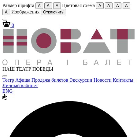
Размер шрифта
Цветовая схема
A
A
A
A
A
A
A
Изображения
A
Отключить
0
НАШ ТЕАТР ПОБЕДЫ
Театр
Афиша
Продажа билетов
Экскурсии
Новости
Контакты
Личный кабинет
ENG