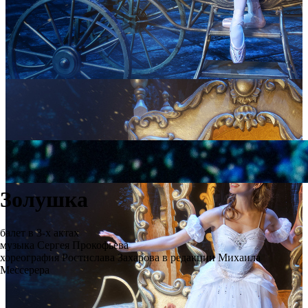
Золушка
балет в 3-х актах
музыка Сергея Прокофьева
хореография Ростислава Захарова в редакции Михаила
Мессерера