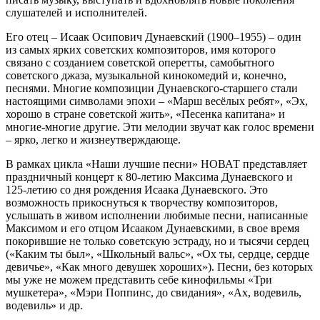
слушателей и исполнителей.
Его отец – Исаак Осипович Дунаевский (1900–1955) – один
из самых ярких советских композиторов, имя которого
связано с созданием советской оперетты, самобытного
советского джаза, музыкальной кинокомедий и, конечно,
песнями. Многие композиции Дунаевского-старшего стали
настоящими символами эпохи – «Марш весёлых ребят», «Эх,
хорошо в стране советской жить», «Песенка капитана» и
многие-многие другие. Эти мелодии звучат как голос времени
– ярко, легко и жизнеутверждающе.
В рамках цикла «Наши лучшие песни» НОВАТ представляет
праздничный концерт к 80-летию Максима Дунаевского и
125-летию со дня рождения Исаака Дунаевского. Это
возможность прикоснуться к творчеству композиторов,
услышать в живом исполнении любимые песни, написанные
Максимом и его отцом Исааком Дунаевскими, в свое время
покорившие не только советскую эстраду, но и тысячи сердец
(«Каким ты был», «Школьный вальс», «Ох ты, сердце, сердце
девичье», «Как много девушек хороших»). Песни, без которых
мы уже не можем представить себе кинофильмы «Три
мушкетера», «Мэри Поппинс, до свидания», «Ах, водевиль,
водевиль» и др.