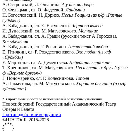
А. Островский, Л. Ошанина.
А у нас во дворе
О. Фельцман, сл. О. Фадеевой.
Ландыши
Н. Богословский, Н. Доризо.
Песня Рощина (из к/ф «Разные
судьбы»)
А. Бабаджанян, сл. Е. Евтушенко.
Чертово колесо
И. Дунаевский, сл. М. Матусовского.
Молчание
А. Бабаджанян, сл. А. Граши (русский текст А Горохова).
Колыбельная
А. Бабаджанян, сл. Г. Регистана.
Песня первой любви
Е. Птичкин, сл. Р. Рождественского.
Эхо любви (из к/ф
«Судьба»)
Е. Мартынов, сл. А. Дементьева.
Лебединая верность
Т. Хренников, сл. М. Матусовского.
Песня верных друзей (из к/
ф «Верные друзья»)
Г. Пономаренко, сл. Г. Колесникова.
Тополя
А. Пахмутова, сл. М. Матусовского.
Хорошие девчата (из к/ф
«Девчата»)
*В программе и составе исполнителей возможны изменения
Новосибирский Государственный Академический Театр
Оперы и Балета
Противодействие коррупции
©НГАТОиБ, 2015-2026