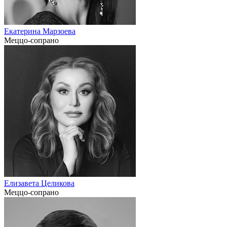
Екатерина Марзоева
Меццо-сопрано
Елизавета Целикова
Меццо-сопрано