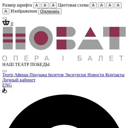
Размер шрифта
Цветовая схема
A
A
A
A
A
A
A
Изображения
A
Отключить
0
НАШ ТЕАТР ПОБЕДЫ
Театр
Афиша
Продажа билетов
Экскурсии
Новости
Контакты
Личный кабинет
ENG