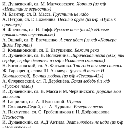
И. Дунаевский, сл. М. Матусовского.
Хорошо (из к/ф
«Испытание верности»)
М. Блантер, сл. В. Масса.
Грустить не надо
А. Петров, сл. Г. Поженяна.
Песня о друге (из к/ф «Путь к
причалу»)
Я. Френкель, сл. И. Гофф.
Русское поле (из к/ф «Новые
приключения неуловимых»)
А. Эшпай, сл. Е. Евтушенко.
А снег идет (из к/ф «Карьера
Димы Горина»)
Э. Колмановский, сл. Е. Евтушенко.
Бежит река
И. Дунаевский, сл. В. Волженина.
Лирическая песня («Ох, ты
сердце, сердце девичье» из к/ф «Искатели счастья»)
Н. Богословский, сл. А. Фатьянова.
Три года ты мне снилась
Ж. Гарваренц, слова Ш. Азнавура
(русский текст Н.
Кончаловской). Вечная любовь (из к/ф «Тегеран-43»)
А. Флярковский, сл. Л. Дербенёва.
Белая лебедь (из к/ф
«Русское поле»)
И. Дунаевский, сл. В. Масса и М. Червинского.
Дорогие мои
москвичи
В. Гаврилин, сл. А. Шульгиной.
Шутка
В. Соловьев-Седой, сл. А. Чуркина.
Вечерняя песня
А. Пахмутова, сл. С. Гребенникова и Н. Добронравова.
Нежность
И. Дунаевский, сл. А.Д’Актиля.
Звать любовь не надо (из к/ф
«Моя любовь»)