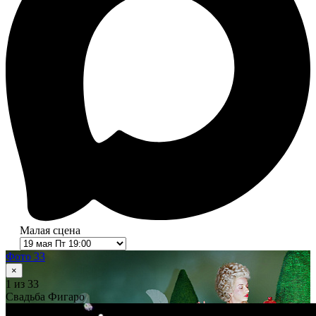
Малая сцена
Фото 33
×
1
из 33
Свадьба Фигаро