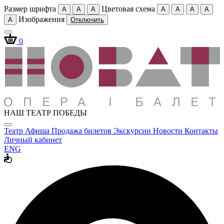
Размер шрифта
Цветовая схема
A
A
A
A
A
A
A
Изображения
A
Отключить
0
НАШ ТЕАТР ПОБЕДЫ
Театр
Афиша
Продажа билетов
Экскурсии
Новости
Контакты
Личный кабинет
ENG