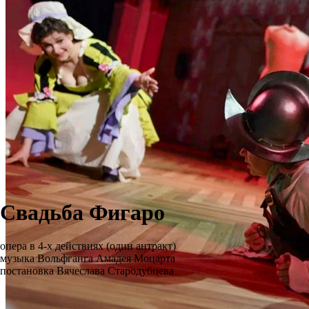
Свадьба Фигаро
опера в 4-х действиях (один антракт)
музыка Вольфганга Амадея Моцарта
постановка Вячеслава Стародубцева