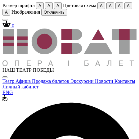
Размер шрифта
Цветовая схема
A
A
A
A
A
A
A
Изображения
A
Отключить
0
НАШ ТЕАТР ПОБЕДЫ
Театр
Афиша
Продажа билетов
Экскурсии
Новости
Контакты
Личный кабинет
ENG