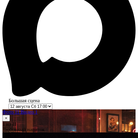
Большая сцена
Фото 11
Видео 1
×
1
из 11
Любовный напиток