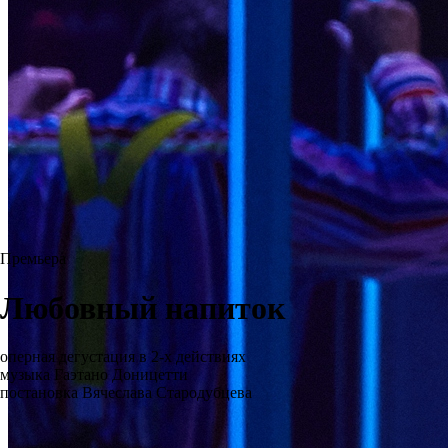
Премьера
Любовный напиток
оперная дегустация в 2-х действиях
музыка Гаэтано Доницетти
постановка Вячеслава Стародубцева