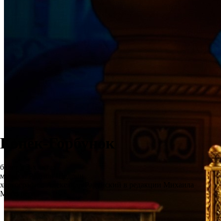
Конёк-Горбунок
балет в 3-х актах
музыка: Родион Щедрин
хореография: Александр Радунский в редакции Михаила
Мессерера