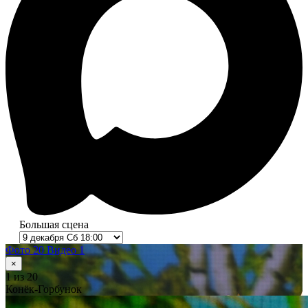
Большая сцена
Фото 20
Видео 1
×
1
из 20
Конёк-Горбунок