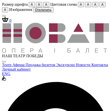
Размер шрифта
Цветовая схема
A
A
A
A
A
A
A
Изображения
A
Отключить
0
НАШ ТЕАТР ПОБЕДЫ
Театр
Афиша
Продажа билетов
Экскурсии
Новости
Контакты
Личный кабинет
ENG