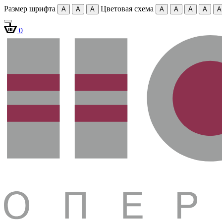
Размер шрифта
Цветовая схема
A
A
A
A
A
A
A
A
0