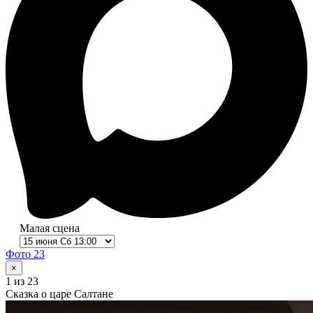
Малая сцена
Фото 23
×
1
из 23
Сказка о царе Салтане