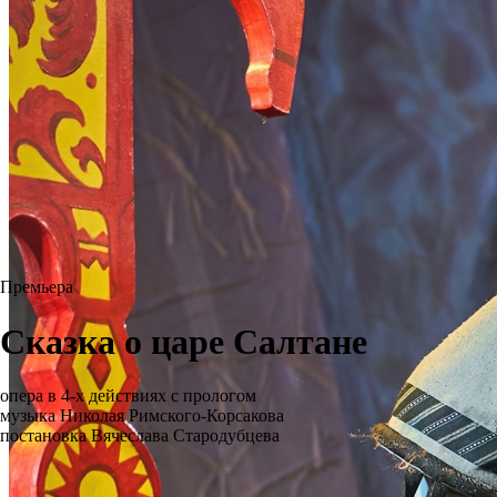
Премьера
Сказка о царе Салтане
опера в 4-х действиях с прологом
музыка Николая Римского-Корсакова
постановка Вячеслава Стародубцева