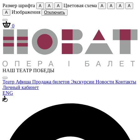
Размер шрифта
Цветовая схема
A
A
A
A
A
A
A
Изображения
A
Отключить
0
НАШ ТЕАТР ПОБЕДЫ
Театр
Афиша
Продажа билетов
Экскурсии
Новости
Контакты
Личный кабинет
ENG