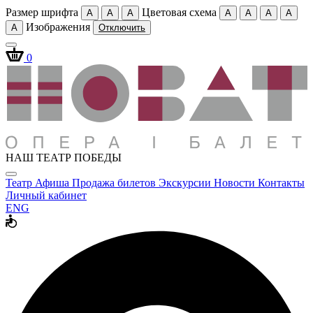
Размер шрифта
Цветовая схема
A
A
A
A
A
A
A
Изображения
A
Отключить
0
НАШ ТЕАТР ПОБЕДЫ
Театр
Афиша
Продажа билетов
Экскурсии
Новости
Контакты
Личный кабинет
ENG