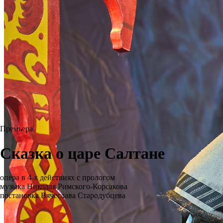
Премьера
Сказка о царе Салтане
опера в 4-х действиях с прологом
музыка Николая Римского-Корсакова
постановка Вячеслава Стародубцева