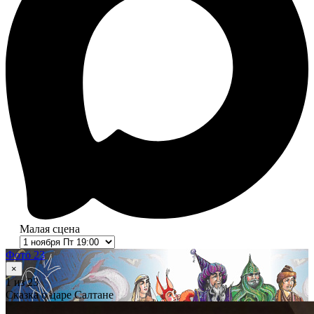
Малая сцена
Фото 23
×
1
из 23
Сказка о царе Салтане