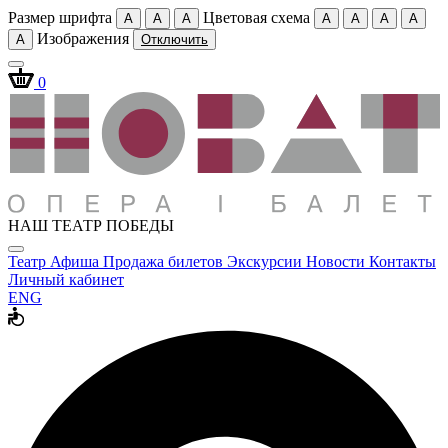
Размер шрифта
Цветовая схема
A
A
A
A
A
A
A
Изображения
A
Отключить
0
НАШ ТЕАТР ПОБЕДЫ
Театр
Афиша
Продажа билетов
Экскурсии
Новости
Контакты
Личный кабинет
ENG