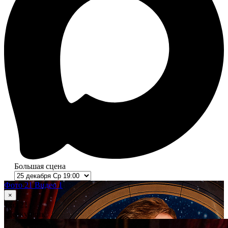
Большая сцена
Фото 21
Видео 1
×
1
из 21
Щелкунчик