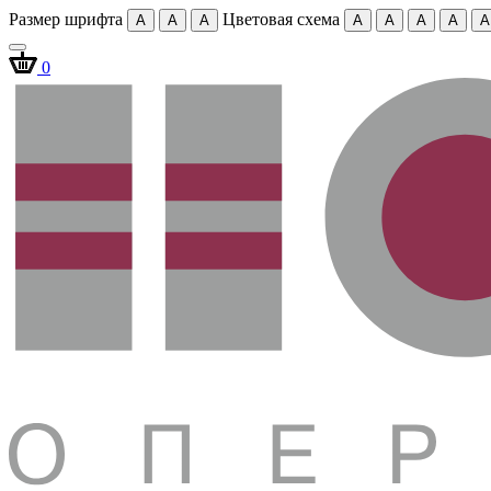
Размер шрифта
Цветовая схема
A
A
A
A
A
A
A
A
0