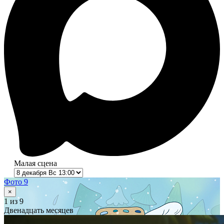
Малая сцена
Фото 9
×
1
из 9
Двенадцать месяцев