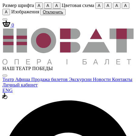
Размер шрифта
Цветовая схема
A
A
A
A
A
A
A
Изображения
A
Отключить
0
НАШ ТЕАТР ПОБЕДЫ
Театр
Афиша
Продажа билетов
Экскурсии
Новости
Контакты
Личный кабинет
ENG