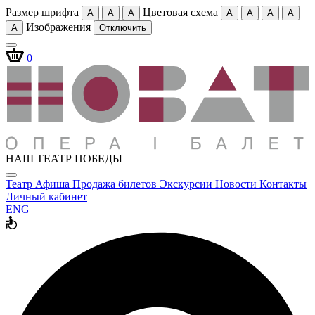
Размер шрифта
Цветовая схема
A
A
A
A
A
A
A
Изображения
A
Отключить
0
НАШ ТЕАТР ПОБЕДЫ
Театр
Афиша
Продажа билетов
Экскурсии
Новости
Контакты
Личный кабинет
ENG