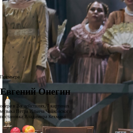
Премьера
Евгений Онегин
опера в 2-х действиях, 7 картинах
музыка Петра Ильича Чайковского
постановка Владимира Кехмана