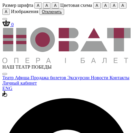
Размер шрифта
Цветовая схема
A
A
A
A
A
A
A
Изображения
A
Отключить
0
НАШ ТЕАТР ПОБЕДЫ
Театр
Афиша
Продажа билетов
Экскурсии
Новости
Контакты
Личный кабинет
ENG