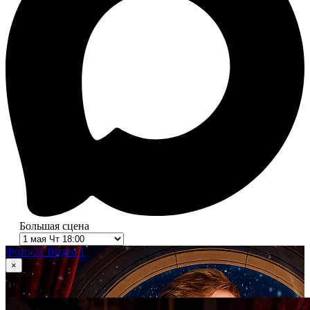
Большая сцена
Фото 21
Видео 1
×
1
из 21
Щелкунчик