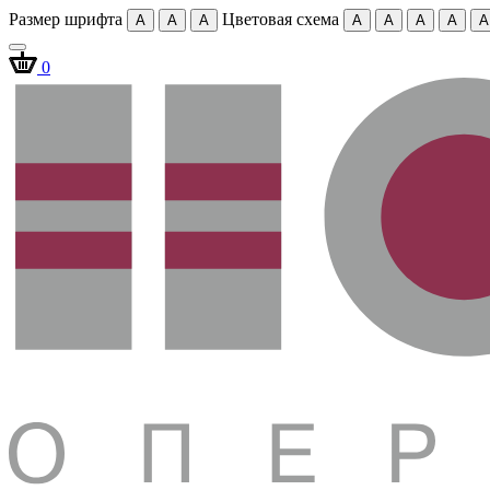
Размер шрифта
Цветовая схема
A
A
A
A
A
A
A
A
0