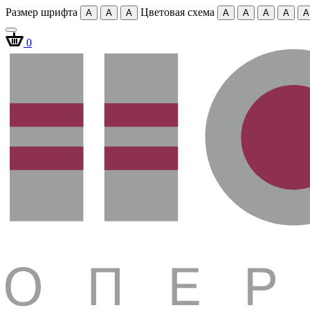
Размер шрифта
Цветовая схема
A
A
A
A
A
A
A
A
0