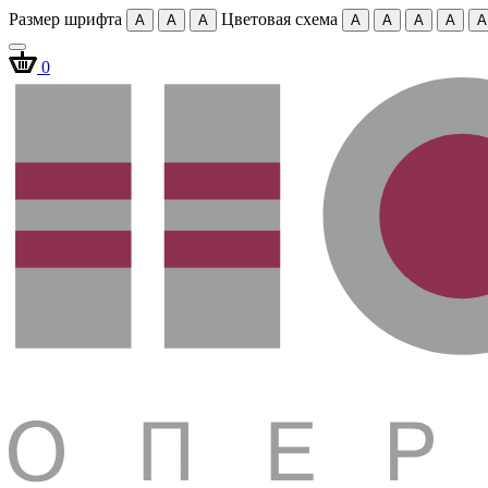
Размер шрифта
Цветовая схема
A
A
A
A
A
A
A
A
0