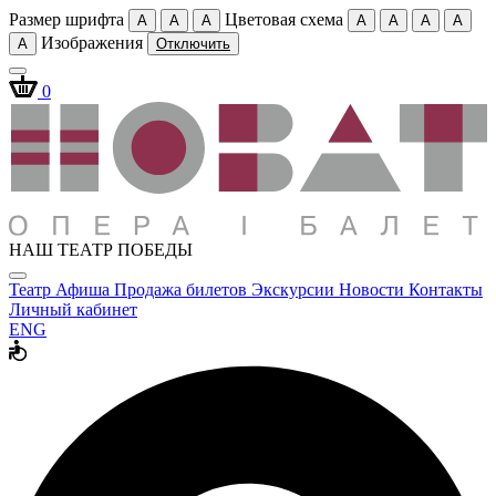
Размер шрифта
Цветовая схема
A
A
A
A
A
A
A
Изображения
A
Отключить
0
НАШ ТЕАТР ПОБЕДЫ
Театр
Афиша
Продажа билетов
Экскурсии
Новости
Контакты
Личный кабинет
ENG