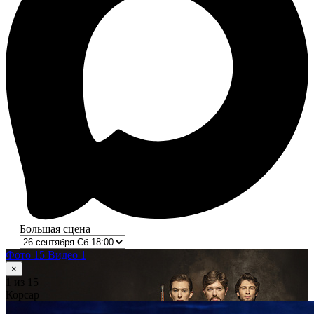
Большая сцена
Фото 15
Видео 1
×
1
из 15
Корсар