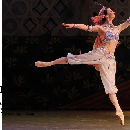
Корсар
балет в трёх актах
хореография Жюля Перро, Мариуса Петипа в редакции
Александра Омара