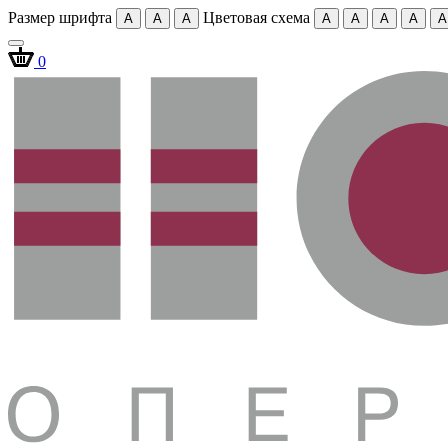
Размер шрифта
Цветовая схема
A
A
A
A
A
A
A
A
0