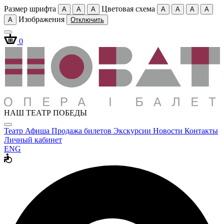
Размер шрифта
Цветовая схема
A
A
A
A
A
A
A
Изображения
A
Отключить
0
НАШ ТЕАТР ПОБЕДЫ
Театр
Афиша
Продажа билетов
Экскурсии
Новости
Контакты
Личный кабинет
ENG