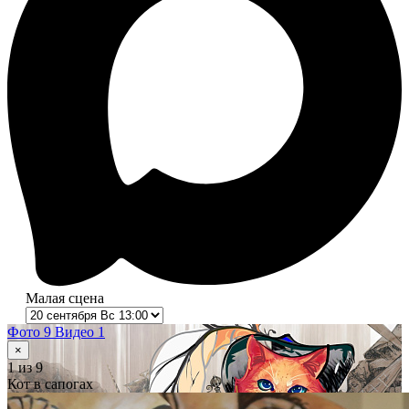
Малая сцена
Фото 9
Видео 1
×
1
из 9
Кот в сапогах