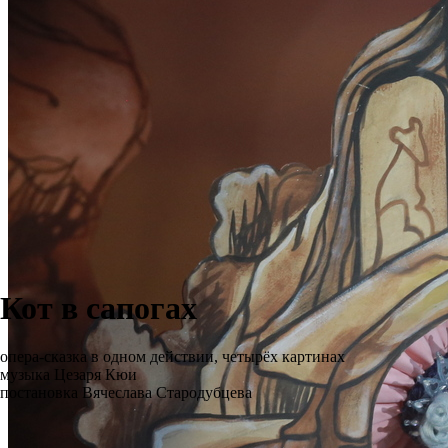
Кот в сапогах
опера-сказка в одном действии, четырёх картинах
музыка Цезаря Кюи
постановка Вячеслава Стародубцева