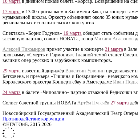
16 марта
в дневном показе балета «Корсар. Возвращение на с
17 марта
в 13:00 приглашаем в Зал имени Зака, на концерт за
музыкальной школы. Оркестр объединяет около 35 юных музыка
региональных исполнительских конкурсов.
Спектакль «Борис Годунов»
19 марта
обещает стать событием д
заглавную партию, солист НОВАТа, тенор
Михаил Агафонов
д
Алексей Тихомиров
примет участие в концерте
21 марта
в Зале
программу «Смерть и Гармония». Главной темой станет Смерт
великих опер русских и зарубежных композиторов.
29 марта
известный дирижёр
Валентин Урюпин
представляет н
Бетховена, и премьера «Тишина и Возвращение» немецкого ком
Королевского оркестра Концертгебау в Амстердаме
Иван Подъ
24 марта
в балете «Чиполлино» партию отважной Редисочки 
Солист балетной труппы НОВАТа
Артём Пугачёв
27 марта
дебю
Новосибирский Государственный Академический Театр Оперы 
Противодействие коррупции
©НГАТОиБ, 2015-2026