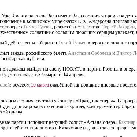
же 3 марта на сцене Зала имени Зака состоится премьера детс
риключение в волшебном мире сказок Г. Х. Андерсена приглаша
-сценограф
Тимур Гуляев
, режиссёр по пластике
Сергей Захарин
мужественном солдатике с большим любящим сердцем увлекает, в
ный дебют весны – баритон
Гурий Гурьев
впервые исполнит пар
лнят звёзды российского балета
Анастасия Соболева
и
Виктор Л
восибирская публика.
ной дважды выйдет на сцену НОВАТа в партии Розины в опере
удет в спектаклях 9 марта и 14 апреля.
ровой
: вечером
10 марта
одарённой танцовщице впервые предсто
носящем его имя, состоится концерт «Праздник оперы». В прогр
будет дирижировать известный скрипач, концертмейстер Израил
ской оперы.
авные партии исполнит ведущий солист «Астана-опера»
Бахтияр
ителей и специалистов в Казахстане и далеко за его пределами