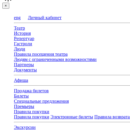
×
eng
Личный кабинет
Театр
История
Репертуар
Гастроли
Люди
Правила посещения театра
Людям с ограниченными возможностями
Партнеры
Документы
Афиша
Продажа билетов
Билеты
Специальные предложения
Премьеры
Правила покупки
Правила покупки
Электронные билеты
Правила возврата
Экскурсии