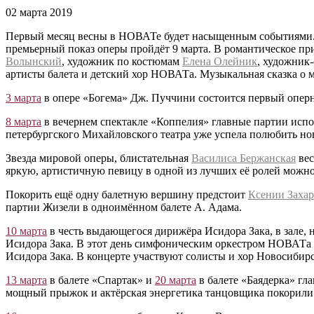
02 марта 2019
Первый месяц весны в НОВАТе будет насыщенным событиями. У
премьерный показ оперы пройдёт 9 марта. В романтическое п
Волынский
, художник по костюмам
Елена Олейник
, художник
артисты балета и детский хор НОВАТа. Музыкальная сказка о 
3 марта
в опере «Богема» Дж. Пуччини состоится первый опер
8 марта
в вечернем спектакле «Коппелия» главные партии испо
петербургского Михайловского театра уже успела полюбить но
Звезда мировой оперы, блистательная
Василиса Бержанская
вес
яркую, артистичную певицу в одной из лучших её ролей можно б
Покорить ещё одну балетную вершину предстоит
Ксении Заха
партии Жизели в одноимённом балете А. Адама.
10 марта
в честь выдающегося дирижёра Исидора Зака, в зале, 
Исидора Зака. В этот день симфоническим оркестром НОВАТа 
Исидора Зака. В концерте участвуют солисты и хор Новосибир
13 марта
в балете «Спартак» и
20 марта
в балете «Баядерка» гл
мощный прыжок и актёрская энергетика танцовщика покорили зр