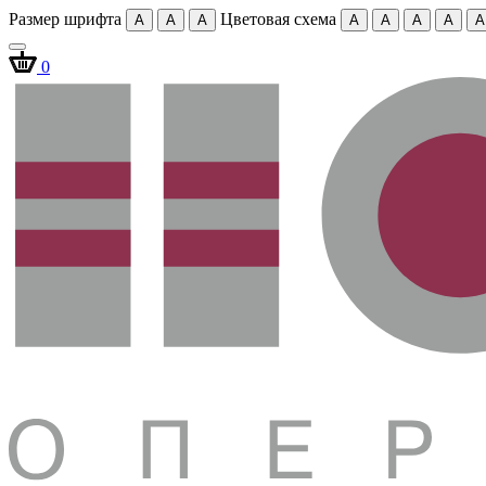
Размер шрифта
Цветовая схема
A
A
A
A
A
A
A
A
0