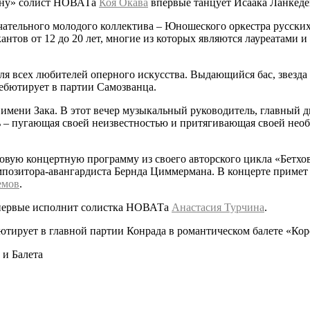
цену» солист НОВАТа
Коя Окава
впервые танцует Исаака Ланкеде
мечательного молодого коллектива – Юношеского оркестра русс
нтов от 12 до 20 лет, многие из которых являются лауреатами
ля всех любителей оперного искусства. Выдающийся бас, звезд
ебютирует в партии Самозванца.
 имени Зака. В этот вечер музыкальный руководитель, главны
ь – пугающая своей неизвестностью и притягивающая своей нео
овую концертную программу из своего авторского цикла «Бетхов
позитора-авангардиста Бернда Циммермана. В концерте примет 
емов
.
впервые исполнит солистка НОВАТа
Анастасия Турчина
.
тирует в главной партии Конрада в романтическом балете «Кор
и Балета