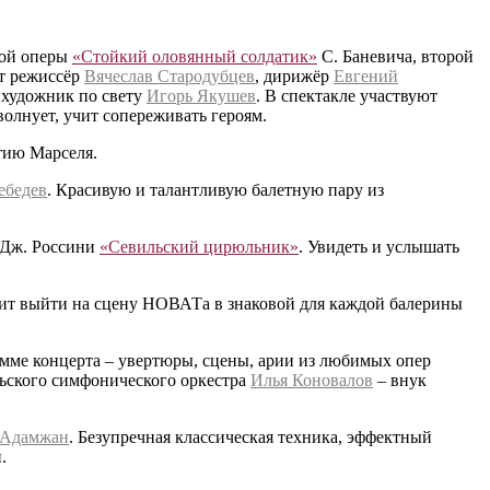
кой оперы
«Стойкий оловянный солдатик»
С. Баневича, второй
ют режиссёр
Вячеслав Стародубцев
, дирижёр
Евгений
, художник по свету
Игорь Якушев
. В спектакле участвуют
олнует, учит сопереживать героям.
тию Марселя.
ебедев
. Красивую и талантливую балетную пару из
 Дж. Россини
«Севильский цирюльник»
. Увидеть и услышать
ит выйти на сцену НОВАТа в знаковой для каждой балерины
амме концерта – увертюры, сцены, арии из любимых опер
ьского симфонического оркестра
Илья Коновалов
– внук
 Адамжан
. Безупречная классическая техника, эффектный
.