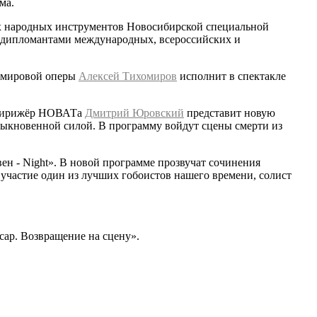
ма.
ких народных инструментов Новосибирской специальной
 и дипломантами международных, всероссийских и
а мировой оперы
Алексей Тихомиров
исполнит в спектакле
й дирижёр НОВАТа
Дмитрий Юровский
представит новую
быкновенной силой. В программу войдут сцены смерти из
ен - Night». В новой программе прозвучат сочинения
участие один из лучших гобоистов нашего времени, солист
сар. Возвращение на сцену».