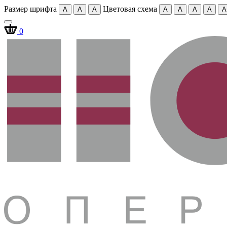
Размер шрифта
Цветовая схема
A
A
A
A
A
A
A
A
0