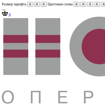
Размер шрифта
Цветовая схема
A
A
A
A
A
A
A
A
0