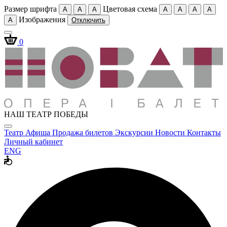
Размер шрифта
Цветовая схема
A
A
A
A
A
A
A
Изображения
A
Отключить
0
НАШ ТЕАТР ПОБЕДЫ
Театр
Афиша
Продажа билетов
Экскурсии
Новости
Контакты
Личный кабинет
ENG