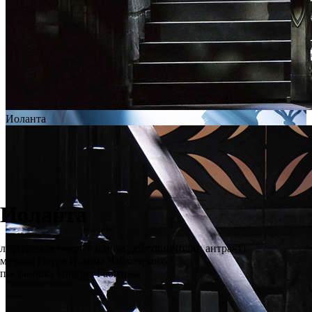
Иоланта
Иоланта
лирическая опера в одном действии (один антракт)
музыка Петра Ильича Чайковского
постановка Иркина Габитова