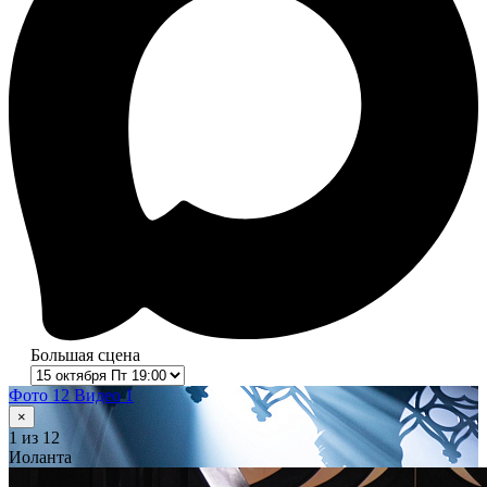
Большая сцена
Фото 12
Видео 1
×
1
из 12
Иоланта