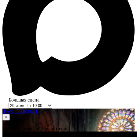
Большая сцена
Фото 13
Видео 1
×
1
из 13
Собор Парижской Богоматери