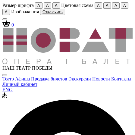
Размер шрифта
Цветовая схема
A
A
A
A
A
A
A
Изображения
A
Отключить
0
НАШ ТЕАТР ПОБЕДЫ
Театр
Афиша
Продажа билетов
Экскурсии
Новости
Контакты
Личный кабинет
ENG