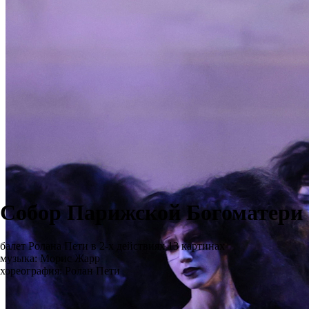
Собор Парижской Богоматери
балет Ролана Пети в 2-х действиях 13 картинах
музыка: Морис Жарр
хореография: Ролан Пети