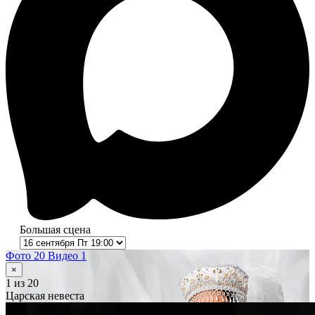
Большая сцена
Фото 20
Видео 1
×
1
из 20
Царская невеста