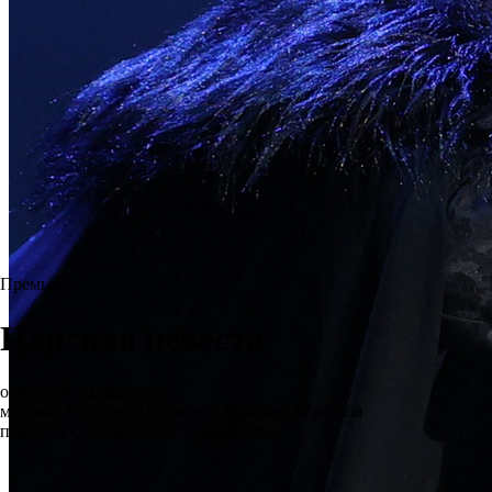
Премьера
Царская невеста
опера в 4-х действиях
музыка: Николай Андреевич Римский-Корсаков
постановка Вячеслава Стародубцева