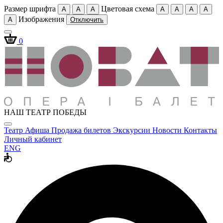
Размер шрифта
Цветовая схема
A
A
A
A
A
A
A
Изображения
A
Отключить
0
НАШ ТЕАТР ПОБЕДЫ
Театр
Афиша
Продажа билетов
Экскурсии
Новости
Контакты
Личный кабинет
ENG