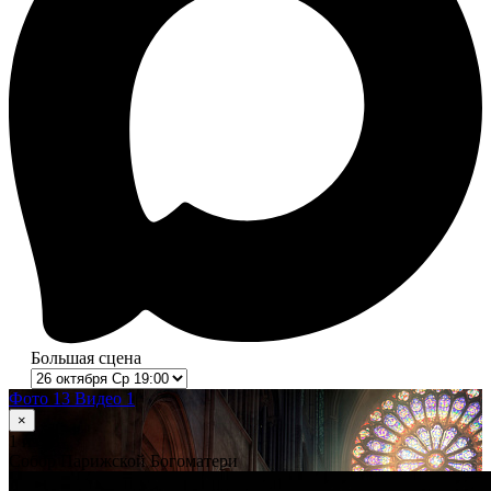
Большая сцена
Фото 13
Видео 1
×
1
из 13
Собор Парижской Богоматери