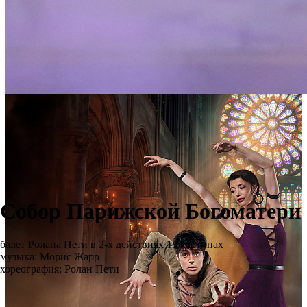
Собор Парижской Богоматери
балет Ролана Пети в 2-х действиях 13 картинах
музыка: Морис Жарр
хореография: Ролан Пети