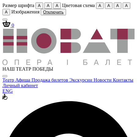
Размер шрифта
Цветовая схема
A
A
A
A
A
A
A
Изображения
A
Отключить
0
НАШ ТЕАТР ПОБЕДЫ
Театр
Афиша
Продажа билетов
Экскурсии
Новости
Контакты
Личный кабинет
ENG