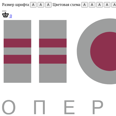
Размер шрифта
Цветовая схема
A
A
A
A
A
A
A
A
0