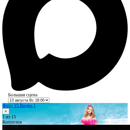
Большая сцена
Фото 15
Видео 1
×
1
из 15
Коппелия