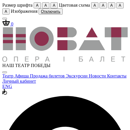
Размер шрифта
Цветовая схема
A
A
A
A
A
A
A
Изображения
A
Отключить
0
НАШ ТЕАТР ПОБЕДЫ
Театр
Афиша
Продажа билетов
Экскурсии
Новости
Контакты
Личный кабинет
ENG