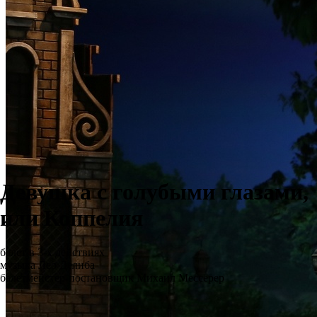
Девушка с голубыми глазами,
или Коппелия
балет в 3-х действиях
музыка Лео Делиба
балетмейстер-постановщик Михаил Мессерер