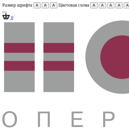
Размер шрифта
Цветовая схема
A
A
A
A
A
A
A
A
0