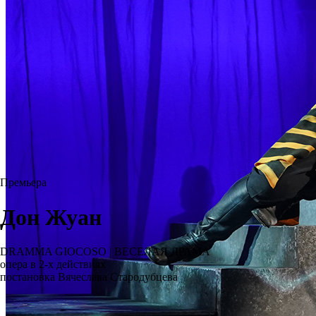
Премьера
Дон Жуан
DRAMMA GIOCOSO | ВЕСЕЛАЯ ДРАМА
опера в 2-х действиях
постановка Вячеслава Стародубцева