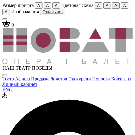
Размер шрифта
Цветовая схема
A
A
A
A
A
A
A
Изображения
A
Отключить
0
НАШ ТЕАТР ПОБЕДЫ
Театр
Афиша
Продажа билетов
Экскурсии
Новости
Контакты
Личный кабинет
ENG