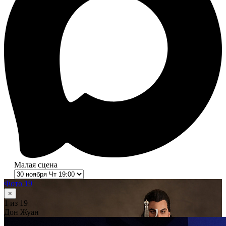
Малая сцена
Фото 19
×
1
из 19
Дон Жуан