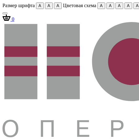
Размер шрифта
Цветовая схема
A
A
A
A
A
A
A
A
0